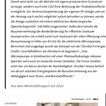
Damit wird nicht nur der Be­trieb mit eigens produziertem Grünstrom
ver­sorgt, sondern auch eine CO2-freie Beheizung der Produktionsfläche
ermöglicht. Zur Verbrauchs­optimierung der eigenen PV-Anlage und um
die Heizung auch nachts möglichst autark betreiben zu können, wurde
die Anlage zusätzlich mit einem elektrischen Batteriespeicher
(Speicherkapazität: 146 kWh) ausgestattet. Außerdem konnte die
Bauunternehmung die Bundesförderung für effi­ziente Gebäude
beanspruchen. Sie erhielt somit zum Austausch der alten Ölheizung eine
Bezu­schussung in Höhe von 45 O/o für die elektrische Wärmepumpe.
Berechnet und ausgelegt wurde das Konzept von der Dörnbach Energie
GmbH. Ge­schäftsführer Kai Dörnbach ist begeistert: „Eine
Wärmepumpe in Kombination mit einer Photo­voltaikanlage inklusive
Speicher wird auch im Gewerbe immer beliebter. Die Firma Günther
setzt hier ein klares Zeichen für Nachhaltigkeit. Darüber hinaus befreit
ein derart autarkes Ener­giesystem die Bauunternehmung aus der
Abhän­gigkeit vom Strom- und Brennstoffmarkt.“
Aus dem Wirtschaftsreport Juli 2022